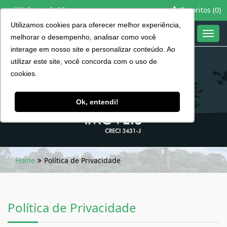
Favoritos (
0
)
Português BR
Utilizamos cookies para oferecer melhor experiência,
Toggl
melhorar o desempenho, analisar como você
navig
interage em nosso site e personalizar conteúdo. Ao
utilizar este site, você concorda com o uso de
cookies.
Ok, entendi!
Home
Política de Privacidade
Política de Privacidade