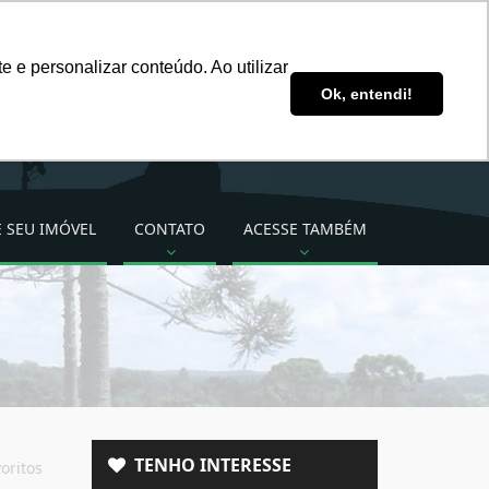
ddsimoveis@ddsimoveis.com.br
 e personalizar conteúdo. Ao utilizar
Ligue para nós!
Ok, entendi!
(49) 3222-2277 (49)
99824-3535
 SEU IMÓVEL
CONTATO
ACESSE TAMBÉM
TENHO INTERESSE
oritos