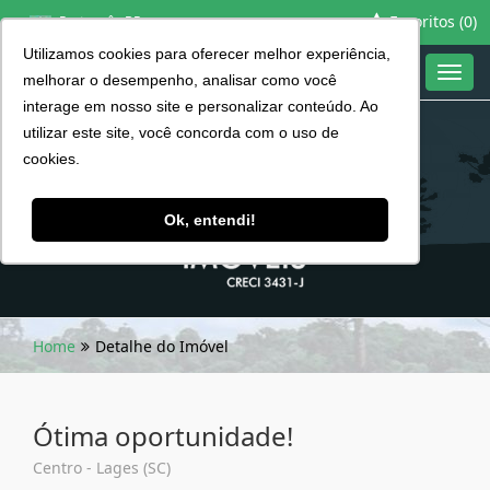
Favoritos (
0
)
Português BR
Utilizamos cookies para oferecer melhor experiência,
Toggl
melhorar o desempenho, analisar como você
navig
interage em nosso site e personalizar conteúdo. Ao
utilizar este site, você concorda com o uso de
cookies.
Ok, entendi!
Home
Detalhe do Imóvel
Ótima oportunidade!
Centro - Lages (SC)