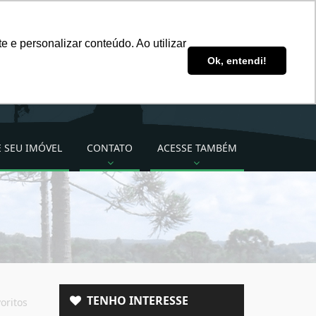
ddsimoveis@ddsimoveis.com.br
 e personalizar conteúdo. Ao utilizar
Ligue para nós!
Ok, entendi!
(49) 3222-2277 (49)
99824-3535
 SEU IMÓVEL
CONTATO
ACESSE TAMBÉM
TENHO INTERESSE
oritos