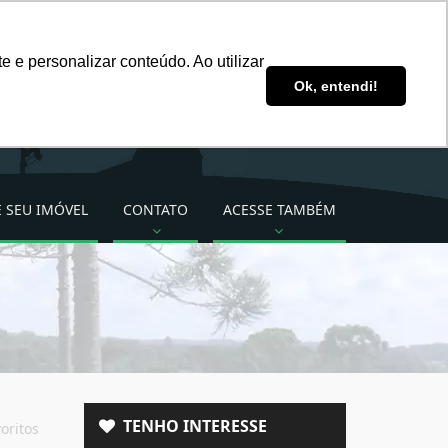
ddsimoveis@ddsimoveis.com.br
 e personalizar conteúdo. Ao utilizar
Ligue para nós!
Ok, entendi!
(49) 3222-2277 (49)
99824-3535
 SEU IMÓVEL
CONTATO
ACESSE TAMBÉM
TENHO INTERESSE
oritos