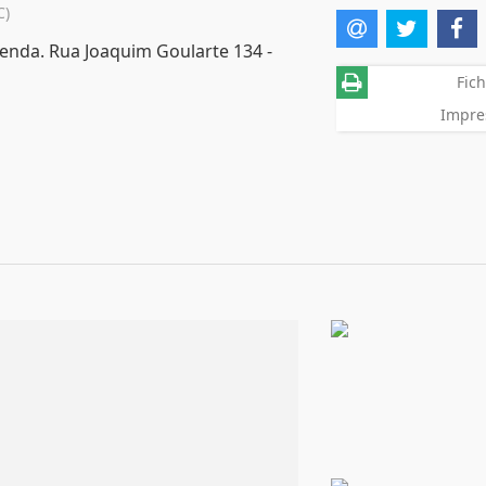
C)
venda. Rua Joaquim Goularte 134 -
Fich
Impre