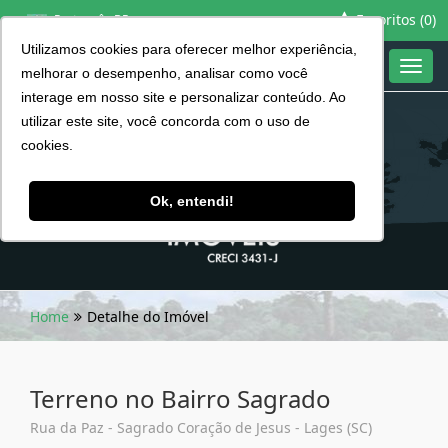
Favoritos (
0
)
Português BR
Utilizamos cookies para oferecer melhor experiência,
Toggl
melhorar o desempenho, analisar como você
navig
interage em nosso site e personalizar conteúdo. Ao
utilizar este site, você concorda com o uso de
cookies.
Ok, entendi!
Home
Detalhe do Imóvel
Terreno no Bairro Sagrado
Rua da Paz - Sagrado Coração de Jesus - Lages (SC)