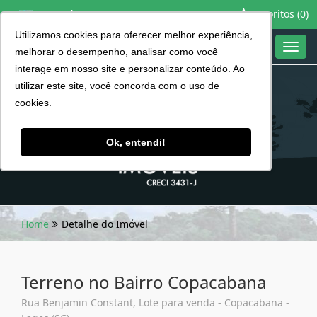
Favoritos (
0
)
Português BR
Utilizamos cookies para oferecer melhor experiência,
Toggl
melhorar o desempenho, analisar como você
navig
interage em nosso site e personalizar conteúdo. Ao
utilizar este site, você concorda com o uso de
cookies.
Ok, entendi!
Home
Detalhe do Imóvel
Terreno no Bairro Copacabana
Rua Benjamin Constant, Lote para venda - Copacabana -