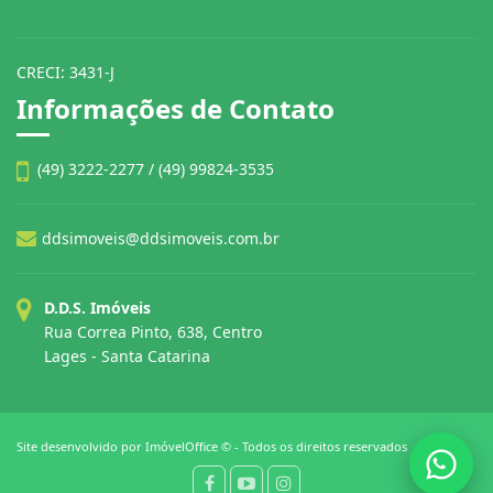
CRECI: 3431-J
Informações de Contato
(49) 3222-2277 / (49) 99824-3535
ddsimoveis@ddsimoveis.com.br
D.D.S. Imóveis
Rua Correa Pinto, 638, Centro
Lages - Santa Catarina
Site desenvolvido por
ImóvelOffice
© - Todos os direitos reservados