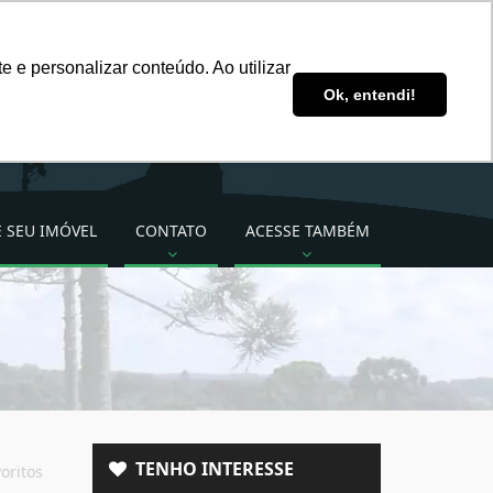
ddsimoveis@ddsimoveis.com.br
 e personalizar conteúdo. Ao utilizar
Ligue para nós!
Ok, entendi!
(49) 3222-2277 (49)
99824-3535
 SEU IMÓVEL
CONTATO
ACESSE TAMBÉM
TENHO INTERESSE
oritos