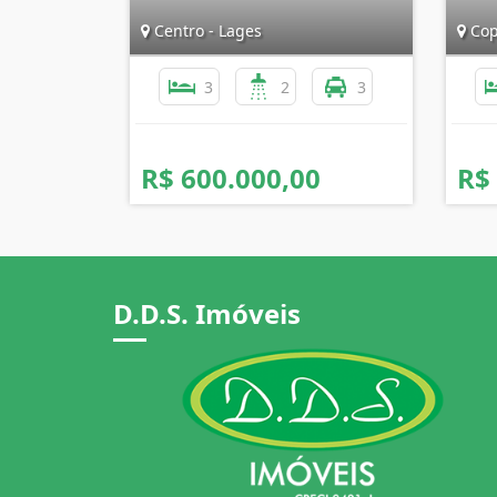
Centro - Lages
Cop
3
2
3
R$ 600.000,00
R$
D.D.S. Imóveis