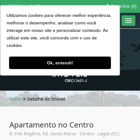
Favoritos (
0
)
Português BR
Utilizamos cookies para oferecer melhor experiência,
Toggl
melhorar o desempenho, analisar como você
navig
interage em nosso site e personalizar conteúdo. Ao
utilizar este site, você concorda com o uso de
cookies.
Ok, entendi!
Home
Detalhe do Imóvel
Apartamento no Centro
R: Frei Rogério, Ed. Santa Maria - Centro - Lages (SC)