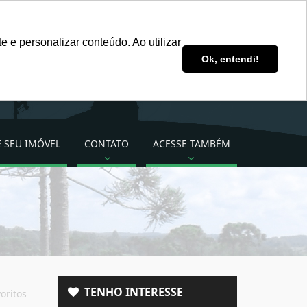
ddsimoveis@ddsimoveis.com.br
 e personalizar conteúdo. Ao utilizar
Ligue para nós!
Ok, entendi!
(49) 3222-2277 (49)
99824-3535
 SEU IMÓVEL
CONTATO
ACESSE TAMBÉM
TENHO INTERESSE
oritos