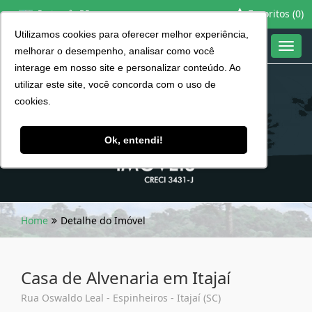
Favoritos (
0
)
Português BR
Utilizamos cookies para oferecer melhor experiência,
Toggl
melhorar o desempenho, analisar como você
navig
interage em nosso site e personalizar conteúdo. Ao
utilizar este site, você concorda com o uso de
cookies.
Ok, entendi!
Home
Detalhe do Imóvel
Casa de Alvenaria em Itajaí
Rua Oswaldo Leal - Espinheiros - Itajaí (SC)