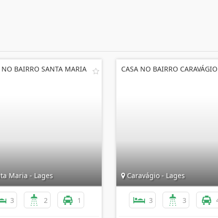
 NO BAIRRO SANTA MARIA
CASA NO BAIRRO CARAVÁGIO
ta Maria - Lages
Caravágio - Lages
3
2
1
3
3