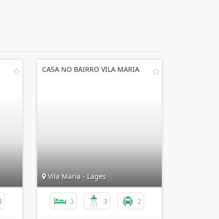
CASA NO BAIRRO VILA MARIA
Vila Maria - Lages
4
3
3
2