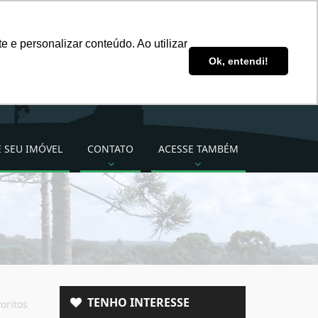
ddsimoveis@ddsimoveis.com.br
 e personalizar conteúdo. Ao utilizar
Ligue para nós!
Ok, entendi!
(49) 3222-2277 (49)
99824-3535
 SEU IMÓVEL
CONTATO
ACESSE TAMBÉM
TENHO INTERESSE
oritos