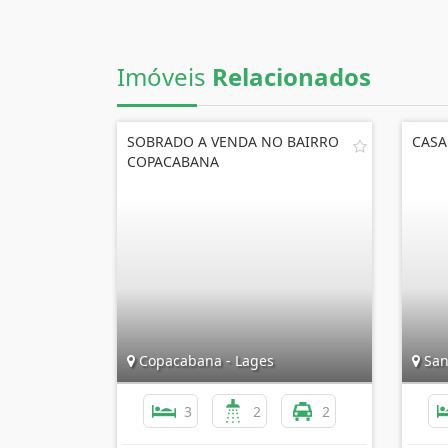
Imóveis
Relacionados
SOBRADO A VENDA NO BAIRRO
CASA
COPACABANA
Copacabana - Lages
San
3
2
2